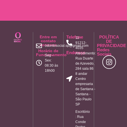
Entre em
Telefone
POLÍTICA
11-
contato
DE
91212-
conosco
PRIVACIDADE
odontosocial.sp@gmail.com
4035
Redes
Horário de
Endereço
Atendimento:
Sociais
Funcionamento
Seg -
Rua Duarte
Sex:
de Azevedo,
08:30 às
284 sala 86
18h00
8 andar
Centro
empresaria
de Santana -
Santana -
São Paulo
SP
Escritório
: Rua
Conde
Prates