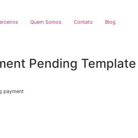
arceiros
Quem Somos
Contato
Blog
ment Pending Template
ng payment