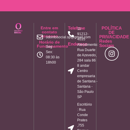
Entre em
Telefone
POLÍTICA
11-
contato
DE
91212-
conosco
PRIVACIDADE
odontosocial.sp@gmail.com
4035
Redes
Horário de
Endereço
Atendimento:
Sociais
Funcionamento
Seg -
Rua Duarte
Sex:
de Azevedo,
08:30 às
284 sala 86
18h00
8 andar
Centro
empresaria
de Santana -
Santana -
São Paulo
SP
Escritório
: Rua
Conde
Prates
,755