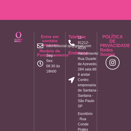
Entre em
Telefone
POLÍTICA
11-
contato
DE
91212-
conosco
PRIVACIDADE
odontosocial.sp@gmail.com
4035
Redes
Horário de
Endereço
Atendimento:
Sociais
Funcionamento
Seg -
Rua Duarte
Sex:
de Azevedo,
08:30 às
284 sala 86
18h00
8 andar
Centro
empresaria
de Santana -
Santana -
São Paulo
SP
Escritório
: Rua
Conde
Prates