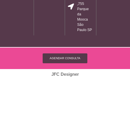
,755
Parque
da
Mooca
São
Paulo SP
AGENDAR CONSULTA
JFC Designer